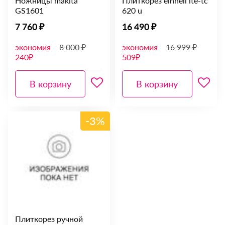
Ножницы makita
Плиткорез einhell ite-tc
GS1601
620 u
7 760 ₽
16 490 ₽
экономия
8 000 ₽
экономия
16 999 ₽
240₽
509₽
В корзину
В корзину
-3%
Плиткорез ручной