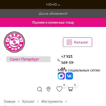
МЕНЮ
Доска объявлений
Оценим и купим ваш товар
Каталог
+7 921
569-19-
84
Мы в социальных сетях:
0
0
Главная
Каталог
Инструменты