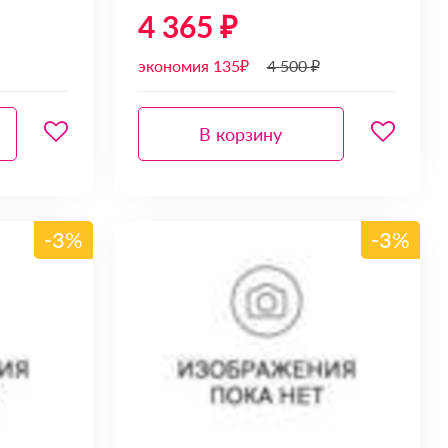
4 365 ₽
экономия 135₽
4 500 ₽
В корзину
-3%
-3%