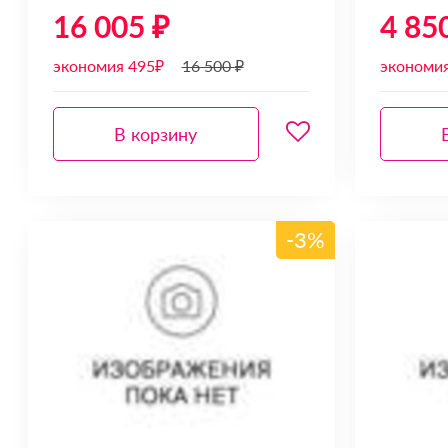
16 005 ₽
4 85
экономия 495₽
16 500 ₽
экономи
В корзину
-3%