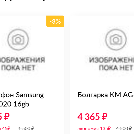
-3%
фон Samsung
Болгарка КМ AG
020 16gb
5 ₽
4 365 ₽
 45₽
1 500 ₽
экономия 135₽
4 500 ₽