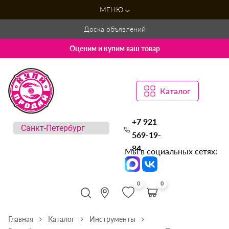
МЕНЮ
Доска объявлений
Оценим и купим ваш товар
Каталог
+7 921
569-19-
84
Мы в социальных сетях:
0
0
Главная
Каталог
Инструменты