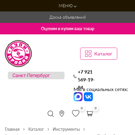
МЕНЮ
Доска объявлений
Оценим и купим ваш товар
Каталог
+7 921
569-19-
84
Мы в социальных сетях:
0
0
Главная
Каталог
Инструменты