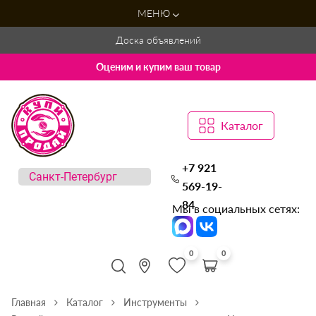
МЕНЮ
Доска объявлений
Оценим и купим ваш товар
Каталог
+7 921
569-19-
84
Мы в социальных сетях:
0
0
Главная
Каталог
Инструменты