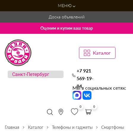
МЕНЮ
Доска объявлений
Оценим и купим ваш товар
Каталог
+7 921
569-19-
84
Мы в социальных сетях:
0
0
Главная
Каталог
Телефоны и гаджеты
Смартфоны