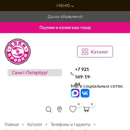
МЕНЮ
Доска объявлений
Оценим и купим ваш товар
Каталог
+7 921
569-19-
84
Мы в социальных сетях:
0
0
Главная
Каталог
Телефоны и гаджеты