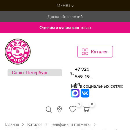
МЕНЮ
Доска объявлений
Оценим и купим ваш товар
Каталог
+7 921
569-19-
84
Мы в социальных сетях:
0
0
Главная
Каталог
Телефоны и гаджеты