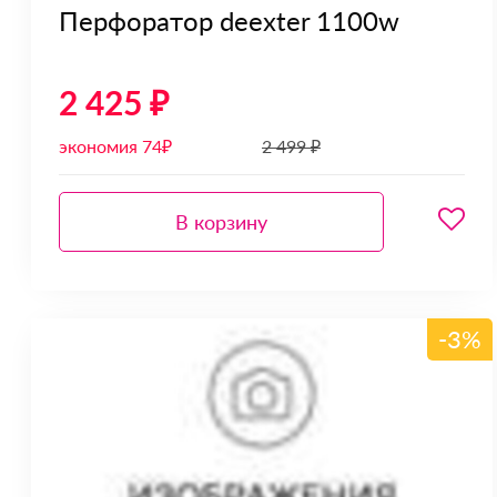
Перфоратор deexter 1100w
2 425 ₽
экономия 74₽
2 499 ₽
В корзину
-3%