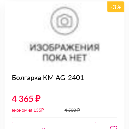
-3%
Болгарка КМ AG-2401
4 365 ₽
экономия 135₽
4 500 ₽