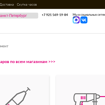
Доставка
Скупка часов
Мы в социальных сетях
+7 921 569-19-84
умент
варов по всем магазинам >>>