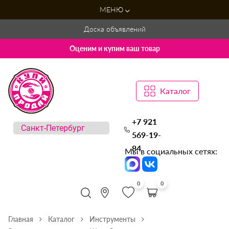
МЕНЮ
Доска объявлений
Оценим и купим ваш товар
Каталог
+7 921
569-19-
84
Мы в социальных сетях:
0
0
Главная
Каталог
Инструменты