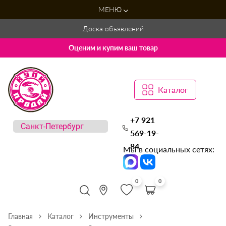
МЕНЮ
Доска объявлений
Оценим и купим ваш товар
Каталог
+7 921
569-19-
84
Мы в социальных сетях:
0
0
Главная
Каталог
Инструменты