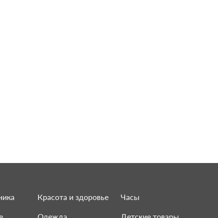
ника
Красота и здоровье
Часы
е
Одежда
Детские товары