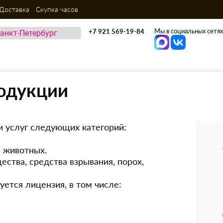
Доставка
Скупка часов
Мы в социальных сетях
+7 921 569-19-84
одукции
и услуг следующих категорий:
 животных.
ства, средства взрывания, порох,
ется лицензия, в том числе: