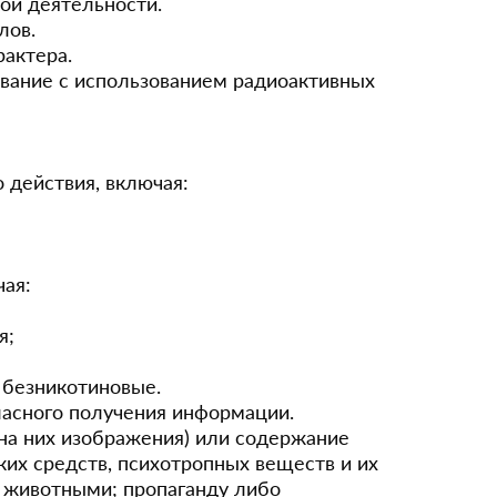
ой деятельности.
лов.
рактера.
ование с использованием радиоактивных
 действия, включая:
ая:
я;
 безникотиновые.
ласного получения информации.
на них изображения) или содержание
ких средств, психотропных веществ и их
с животными; пропаганду либо