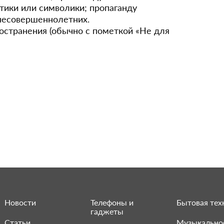
тики или символики; пропаганду
несовершеннолетних.
остранения (обычно с пометкой «Не для
Новости
Телефоны и
Бытовая тех
гаджеты
Статьи
Музыкально