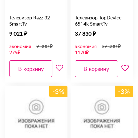
Телевизор Razz 32
Телевизор TopDevice
SmartTv
65` 4k SmartTv
9 021 ₽
37 830 ₽
экономия
9 300 ₽
экономия
39 000 ₽
279₽
1170₽
В корзину
В корзину
-3%
-3%