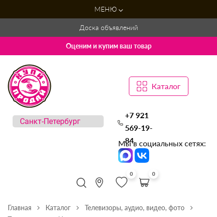
МЕНЮ
Доска объявлений
Оценим и купим ваш товар
Каталог
+7 921
569-19-
84
Мы в социальных сетях:
0
0
Главная
Каталог
Телевизоры, аудио, видео, фото