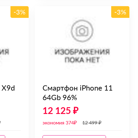
-3%
-3%
 X9d
Смартфон iPhone 11
64Gb 96%
12 125 ₽
₽
экономия 374₽
12 499 ₽