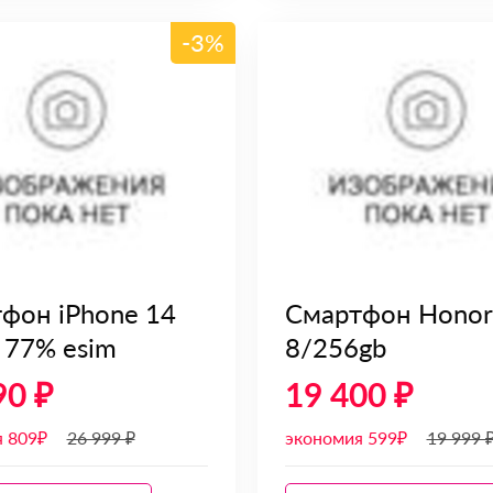
-3%
фон iPhone 14
Смартфон Honor
 77% esim
8/256gb
90 ₽
19 400 ₽
я 809₽
26 999 ₽
экономия 599₽
19 999 