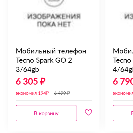
Мобильный телефон
Моби
Tecno Spark GO 2
Tecno
3/64gb
4/64g
6 305 ₽
6 79
экономия 194₽
6 499 ₽
экономи
В корзину