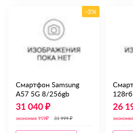
-3%
Смартфон Samsung
Смарт
A57 5G 8/256gb
128гб
31 040 ₽
26 1
экономия 959₽
31 999 ₽
экономи