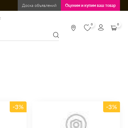
Доска объявлений
Оценим и купим ваш товар
:
0
0
-3%
-3%