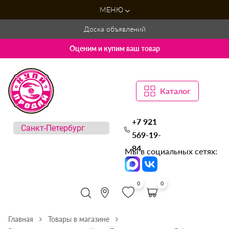
МЕНЮ
Доска объявлений
Оценим и купим ваш товар
Каталог
+7 921
569-19-
84
Мы в социальных сетях:
0
0
Главная
Товары в магазине