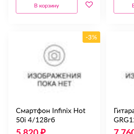
В корзину
-3%
Смартфон Infinix Hot
Гитар
50i 4/128гб
GRG1
5 820 ₽
7 76