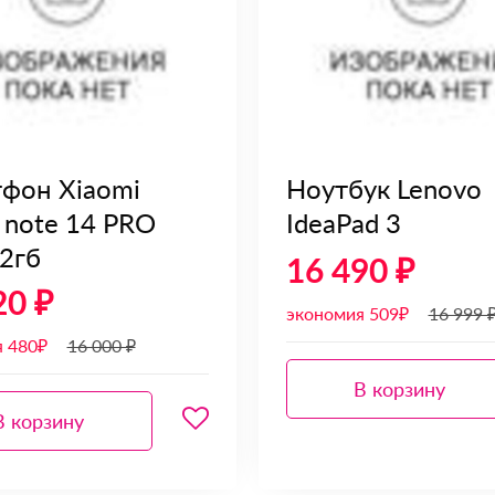
фон Xiaomi
Ноутбук Lenovo
 note 14 PRO
IdeaPad 3
2гб
16 490 ₽
20 ₽
экономия 509₽
16 999 
я 480₽
16 000 ₽
В корзину
В корзину