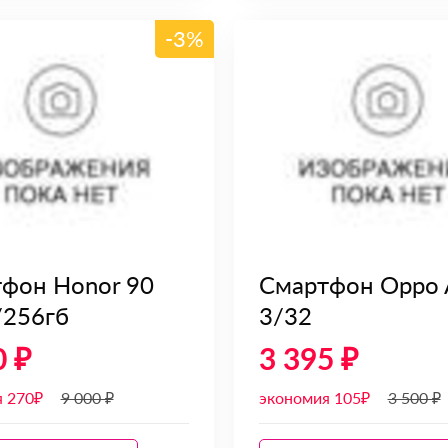
-3%
фон Honor 90
Смартфон Oppo 
8/256гб
3/32
0 ₽
3 395 ₽
я 270₽
9 000 ₽
экономия 105₽
3 500 ₽