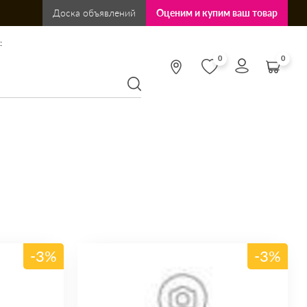
Доска объявлений
Оценим и купим ваш товар
:
0
0
-3%
-3%