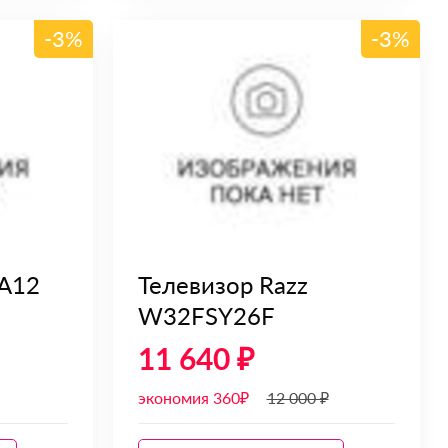
-3%
-3%
A12
Телевизор Razz
W32FSY26F
11 640 ₽
экономия 360₽
12 000 ₽