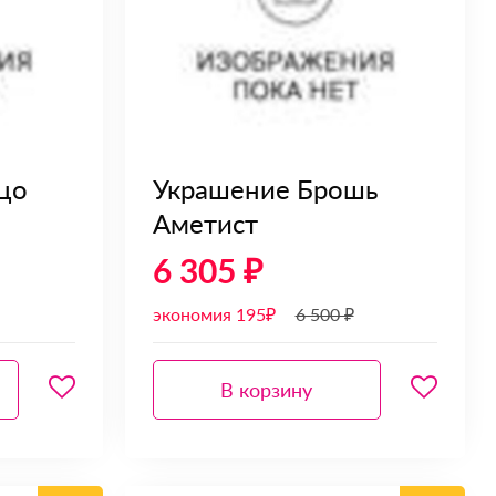
цо
Украшение Брошь
Аметист
6 305 ₽
экономия 195₽
6 500 ₽
В корзину