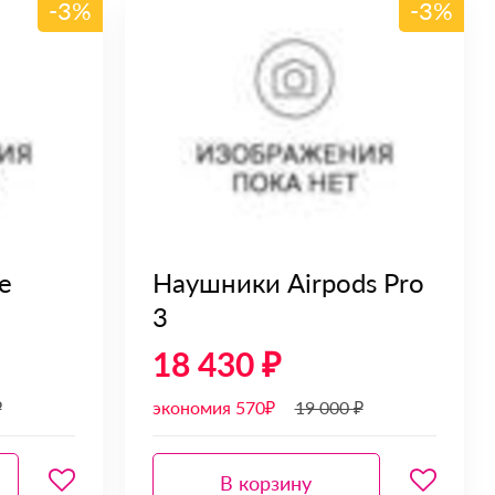
-3%
-3%
e
Наушники Airpods Pro
3
18 430 ₽
₽
экономия 570₽
19 000 ₽
В корзину