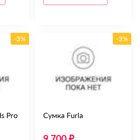
-3%
-3%
s Pro
Сумка Furla
9 700 ₽