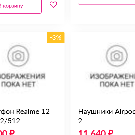
В корзину
-3%
фон Realme 12
Наушники Airpod
2/512
2
00 ₽
11 640 ₽