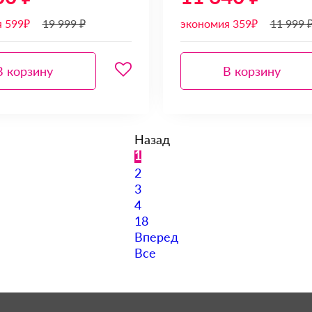
я 599₽
19 999 ₽
экономия 359₽
11 999 
В корзину
В корзину
Назад
1
2
3
4
18
Вперед
Все