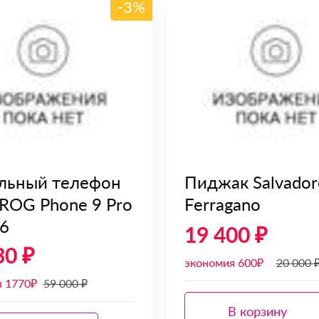
-3%
льный телефон
Пиджак Salvador
ROG Phone 9 Pro
Ferragano
6
19 400 ₽
30 ₽
экономия 600₽
20 000 
я 1770₽
59 000 ₽
В корзину