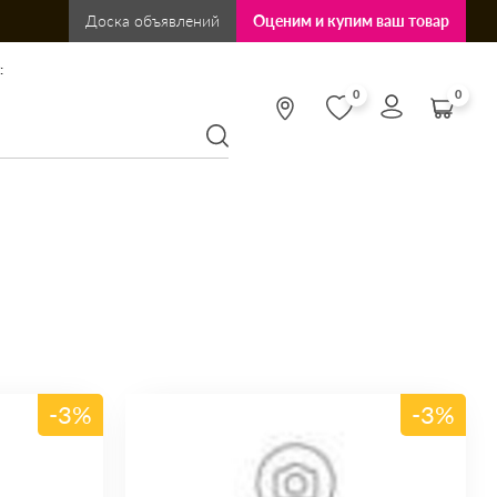
Доска объявлений
Оценим и купим ваш товар
:
0
0
-3%
-3%