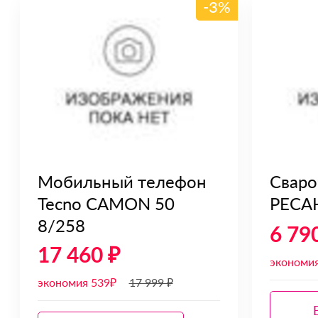
-3%
Мобильный телефон
Сваро
Tecno CAMON 50
РЕСА
8/258
6 79
17 460 ₽
экономи
экономия 539₽
17 999 ₽