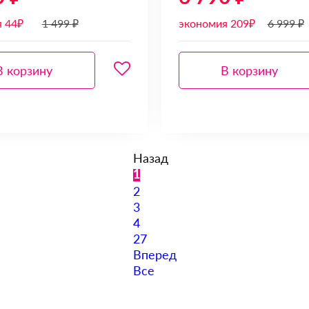
 44₽
1 499 ₽
экономия 209₽
6 999 ₽
В корзину
В корзину
Назад
1
2
3
4
27
Вперед
Все