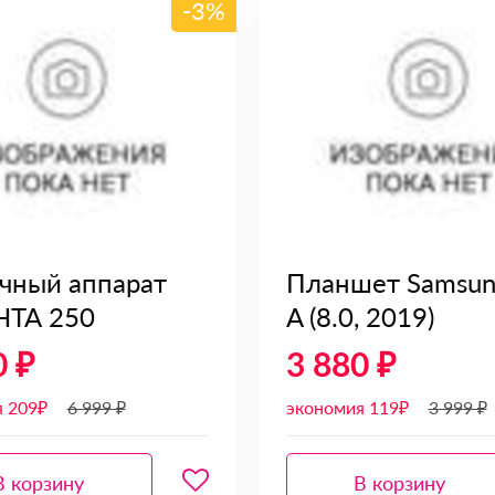
-3%
чный аппарат
Планшет Samsun
НТА 250
A (8.0, 2019)
0 ₽
3 880 ₽
я 209₽
6 999 ₽
экономия 119₽
3 999 ₽
В корзину
В корзину