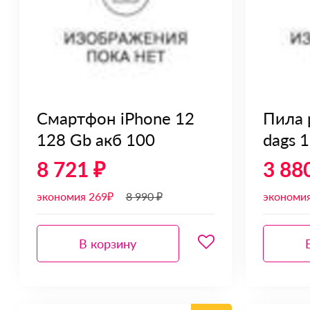
Смартфон iPhone 12
Пила 
128 Gb акб 100
dags 
8 721 ₽
3 88
экономия 269₽
8 990 ₽
экономи
В корзину