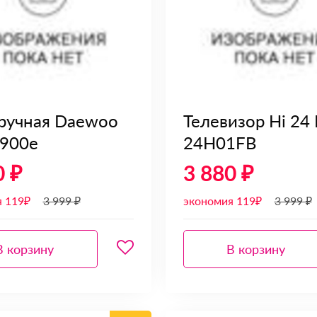
ручная Daewoo
Телевизор Hi 24
1900e
24H01FB
0 ₽
3 880 ₽
я 119₽
3 999 ₽
экономия 119₽
3 999 ₽
В корзину
В корзину