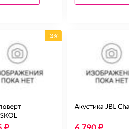
-3%
поверт
Акустика JBL Cha
RSKOL
5 ₽
6 790 ₽