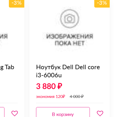
-3%
-3%
g Tab
Ноутбук Dell Dell core
i3-6006u
3 880 ₽
экономия 120₽
4 000 ₽
В корзину