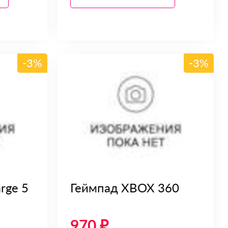
-3%
-3%
rge 5
Геймпад XBOX 360
970 ₽