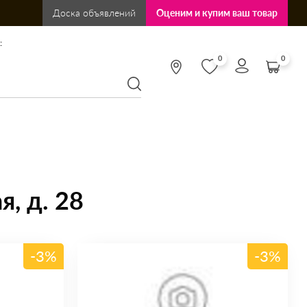
Доска объявлений
Оценим и купим ваш товар
:
0
0
, д. 28
-3%
-3%