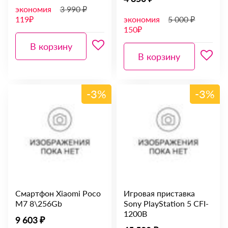
экономия
3 990 ₽
119₽
экономия
5 000 ₽
150₽
В корзину
В корзину
-3%
-3%
Смартфон Xiaomi Poco
Игровая приставка
M7 8\256Gb
Sony PlayStation 5 CFI-
1200B
9 603 ₽