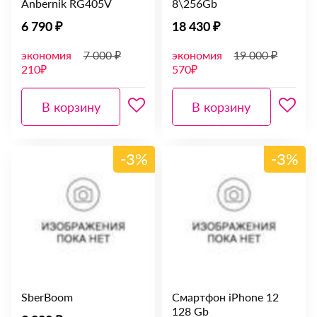
Anbernik RG405V
8\256Gb
6 790 ₽
18 430 ₽
экономия
7 000 ₽
экономия
19 000 ₽
210₽
570₽
В корзину
В корзину
-3%
-3%
SberBoom
Смартфон iPhone 12
128 Gb