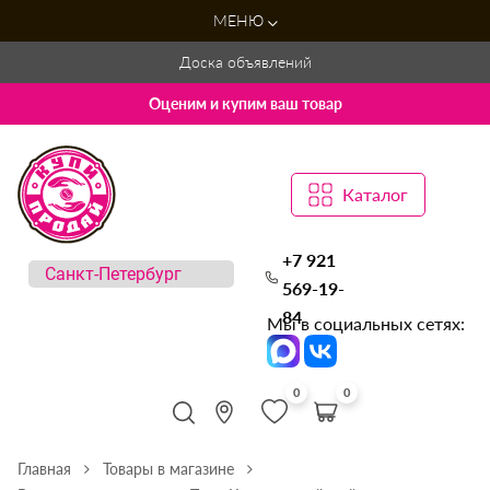
МЕНЮ
Доска объявлений
Оценим и купим ваш товар
Каталог
+7 921
569-19-
84
Мы в социальных сетях:
0
0
Главная
Товары в магазине