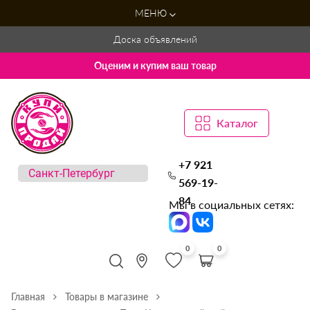
МЕНЮ
Доска объявлений
Оценим и купим ваш товар
Каталог
+7 921
569-19-
84
Мы в социальных сетях:
0
0
Главная
Товары в магазине