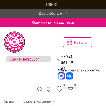
МЕНЮ
Доска объявлений
Оценим и купим ваш товар
Каталог
+7 921
569-19-
84
Мы в социальных сетях:
0
0
Главная
Товары в магазине