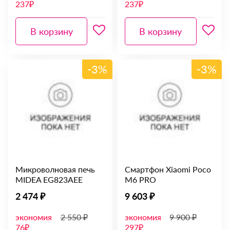
237₽
237₽
В корзину
В корзину
-3%
-3%
Микроволновая печь
Смартфон Xiaomi Poco
MIDEA EG823AEE
M6 PRO
2 474 ₽
9 603 ₽
экономия
2 550 ₽
экономия
9 900 ₽
76₽
297₽