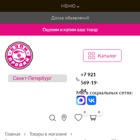
МЕНЮ
Доска объявлений
Оценим и купим ваш товар
Каталог
+7 921
569-19-
84
Мы в социальных сетях:
0
0
Главная
Товары в магазине