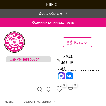
МЕНЮ
Доска объявлений
Оценим и купим ваш товар
Каталог
+7 921
569-19-
84
Мы в социальных сетях:
0
0
Главная
Товары в магазине