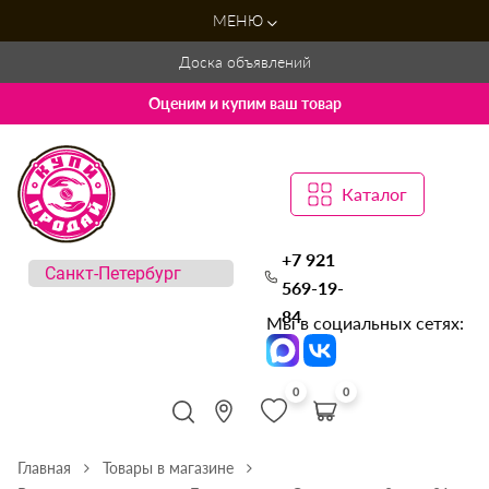
МЕНЮ
Доска объявлений
Оценим и купим ваш товар
Каталог
+7 921
569-19-
84
Мы в социальных сетях:
0
0
Главная
Товары в магазине