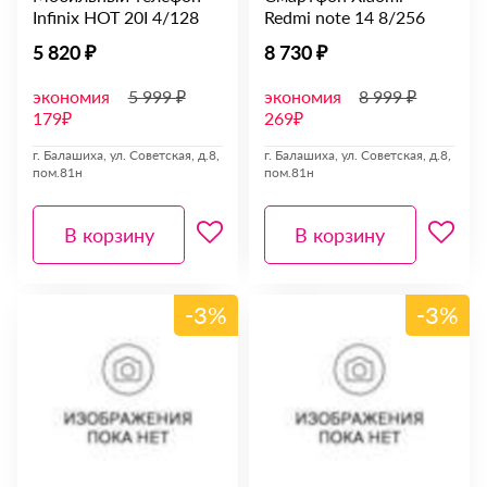
Infinix HOT 20I 4/128
Redmi note 14 8/256
5 820 ₽
8 730 ₽
экономия
5 999 ₽
экономия
8 999 ₽
179₽
269₽
г. Балашиха, ул. Советская, д.8,
г. Балашиха, ул. Советская, д.8,
пом.81н
пом.81н
В корзину
В корзину
-3%
-3%