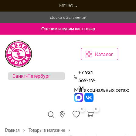
МЕНЮ
Доска объявлений
Оценим и купим ваш товар
Каталог
+7 921
569-19-
84
Мы в социальных сетях:
0
0
Главная
Товары в магазине