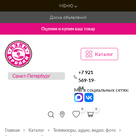
МЕНЮ
Доска объявлений
Оценим и купим ваш товар
Каталог
+7 921
569-19-
84
Мы в социальных сетях:
0
0
Главная
Каталог
Телевизоры, аудио, видео, фото