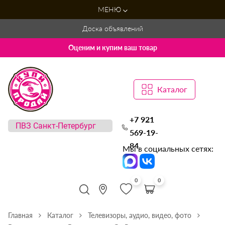
МЕНЮ
Доска объявлений
Оценим и купим ваш товар
Каталог
+7 921
569-19-
84
Мы в социальных сетях:
0
0
Главная
Каталог
Телевизоры, аудио, видео, фото