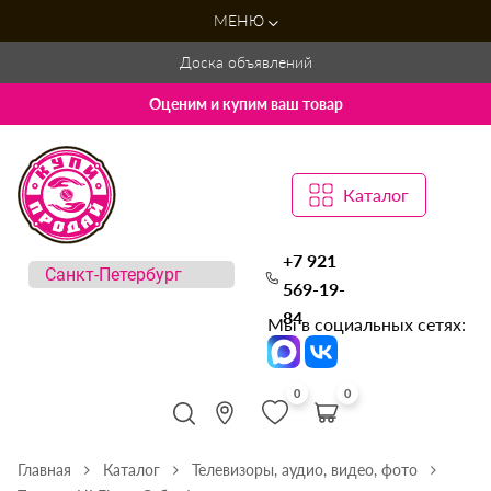
МЕНЮ
Доска объявлений
Оценим и купим ваш товар
Каталог
+7 921
569-19-
84
Мы в социальных сетях:
0
0
Главная
Каталог
Телевизоры, аудио, видео, фото