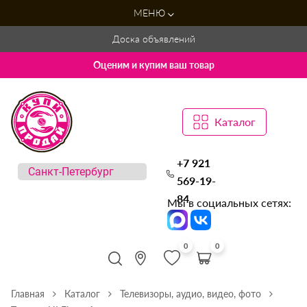
МЕНЮ
Доска объявлений
Оценим и купим ваш товар
Каталог
+7 921
569-19-
84
Мы в социальных сетях:
0
0
Главная
Каталог
Телевизоры, аудио, видео, фото