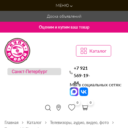
МЕНЮ
Доска объявлений
Оценим и купим ваш товар
Каталог
+7 921
569-19-
84
Мы в социальных сетях:
0
0
Главная
Каталог
Телевизоры, аудио, видео, фото