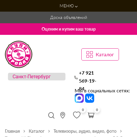
МЕНЮ
Доска объявлений
Оценим и купим ваш товар
Каталог
+7 921
569-19-
84
Мы в социальных сетях:
0
0
Главная
Каталог
Телевизоры, аудио, видео, фото