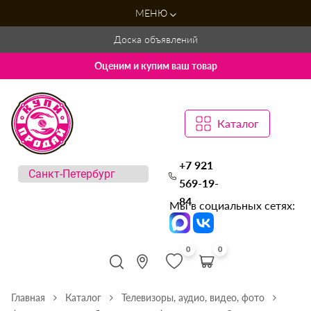
МЕНЮ
Доска объявлений
Оценим и купим ваш товар
Каталог
+7 921
569-19-
84
Мы в социальных сетях:
0
0
Главная
Каталог
Телевизоры, аудио, видео, фото