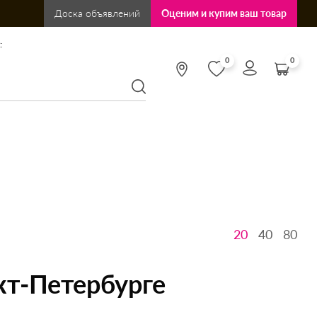
Доска объявлений
Оценим и купим ваш товар
:
0
0
20
40
80
кт-Петербурге