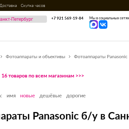
Доставка
Скупка часов
Мы в социальных сетях
+7 921 569-19-84
Фотоаппараты и объективы
Фотоаппараты Panasonic
16 товаров по всем магазинам >>>
:
имя
новые
дешёвые
дорогие
араты Panasonic б/у в Сан