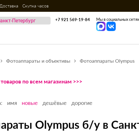
Доставка
Скупка часов
Мы в социальных сетях
+7 921 569-19-84
Фотоаппараты и объективы
Фотоаппараты Olympus
 товаров по всем магазинам >>>
:
имя
новые
дешёвые
дорогие
араты Olympus б/у в Санк