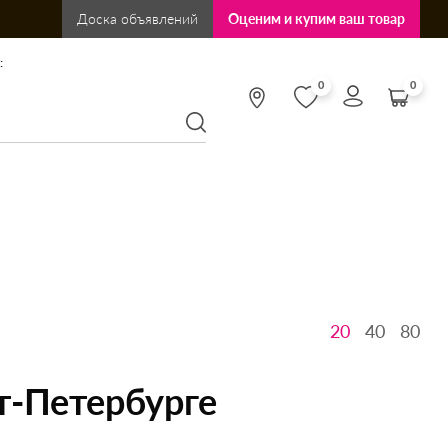
Доска объявлений
Оценим и купим ваш товар
:
0
0
20
40
80
т-Петербурге