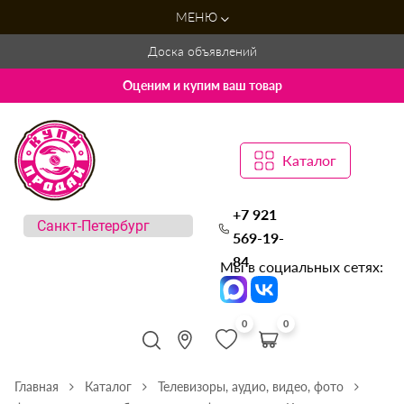
МЕНЮ
Доска объявлений
Оценим и купим ваш товар
Каталог
+7 921
569-19-
84
Мы в социальных сетях:
0
0
Главная
Каталог
Телевизоры, аудио, видео, фото