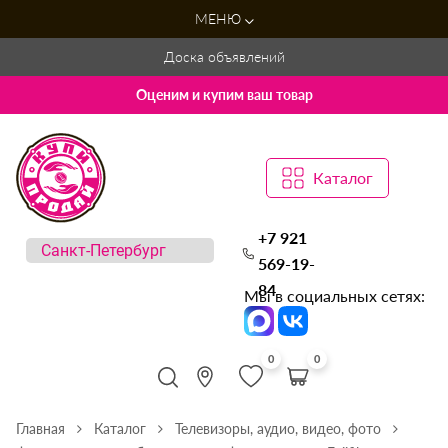
МЕНЮ
Доска объявлений
Оценим и купим ваш товар
Каталог
+7 921
569-19-
84
Мы в социальных сетях:
0
0
Главная
Каталог
Телевизоры, аудио, видео, фото