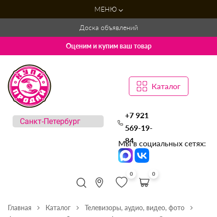
МЕНЮ
Доска объявлений
Оценим и купим ваш товар
Каталог
+7 921
569-19-
84
Мы в социальных сетях:
0
0
Главная
Каталог
Телевизоры, аудио, видео, фото