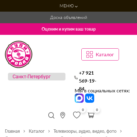
МЕНЮ
Доска объявлений
Оценим и купим ваш товар
Каталог
+7 921
569-19-
84
Мы в социальных сетях:
0
0
Главная
Каталог
Телевизоры, аудио, видео, фото