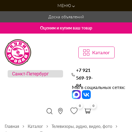
МЕНЮ
Доска объявлений
Оценим и купим ваш товар
Каталог
+7 921
569-19-
84
Мы в социальных сетях:
0
0
Главная
Каталог
Телевизоры, аудио, видео, фото