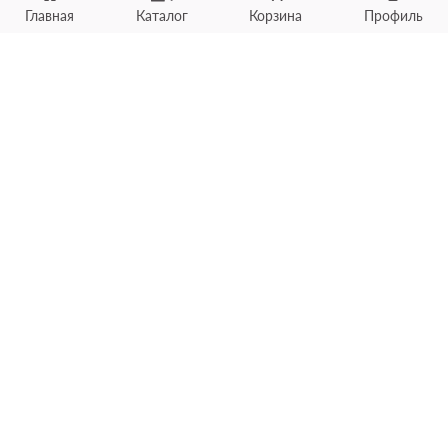
Главная
Каталог
Корзина
Профиль
Хотите продать товар?
Оцените товар по фото
онлайн в течение 10 минут
Загрузить фото