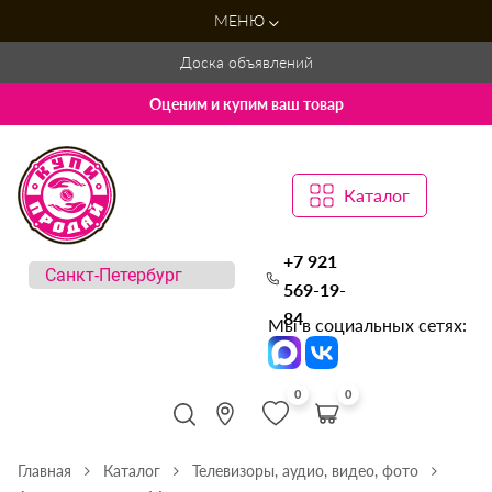
МЕНЮ
Доска объявлений
Оценим и купим ваш товар
Каталог
+7 921
569-19-
84
Мы в социальных сетях:
0
0
Главная
Каталог
Телевизоры, аудио, видео, фото