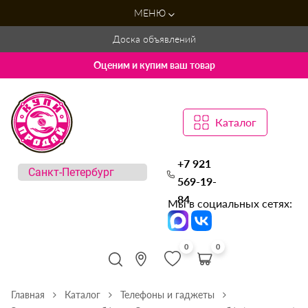
МЕНЮ
Доска объявлений
Оценим и купим ваш товар
Каталог
+7 921
569-19-
84
Мы в социальных сетях:
0
0
Главная
Каталог
Телефоны и гаджеты