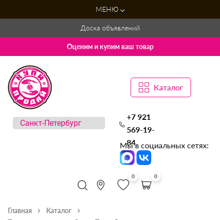
МЕНЮ
Доска объявлений
Оценим и купим ваш товар
Каталог
+7 921
569-19-
84
Мы в социальных сетях:
0
0
Главная
Каталог