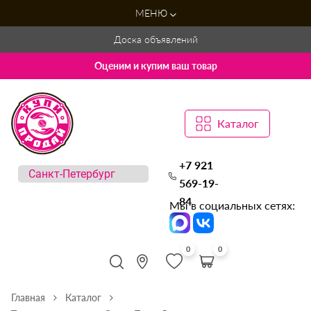
МЕНЮ
Доска объявлений
Оценим и купим ваш товар
Каталог
+7 921
569-19-
84
Мы в социальных сетях:
0
0
Главная
Каталог