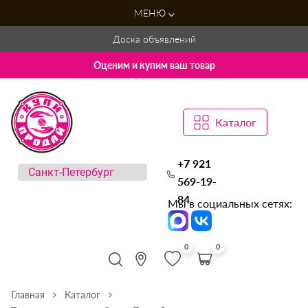
МЕНЮ
Доска объявлений
Оценим и купим ваш товар
Каталог
+7 921
569-19-
84
Мы в социальных сетях:
0
0
Главная
Каталог