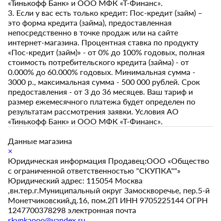
«Тинькофф Банк» и ООО МФК «Т-Финанс».
3. Если у вас есть только кредит: Пос-кредит (займ) –
это форма кредита (займа), предоставленная
непосредственно в точке продаж или на сайте
интернет-магазина. Процентная ставка по продукту
«Пос-кредит (займ)» - от 0% до 100% годовых, полная
стоимость потребительского кредита (займа) - от
0.000% до 60.000% годовых. Минимальная сумма -
3000 р., максимальная сумма - 500 000 рублей. Срок
предоставления - от 3 до 36 месяцев. Ваш тариф и
размер ежемесячного платежа будет определен по
результатам рассмотрения заявки. Условия АО
«Тинькофф Банк» и ООО МФК «Т-Финанс».
Данные магазина
×
Юридическая информация Продавец:ООО «Общество
с ограниченной ответственностью "СКУПКА""»
Юридический адрес: 115054 Москва
,вн.тер.г.Муниципальный округ Замоскворечье, пер.5-й
Монетчиковский,д.16, пом.2П ИНН 9705225144 ОГРН
1247700378298 электронная почта
skypkaooo@yandex.ru