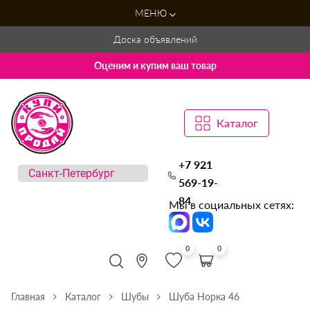
МЕНЮ
Доска объявлений
Оценим и купим ваш товар
Каталог
+7 921
569-19-
84
Мы в социальных сетях:
0
0
Главная
Каталог
Шубы
Шуба Норка 46