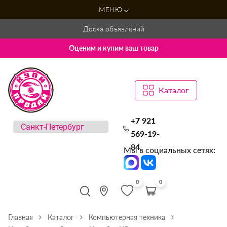
МЕНЮ
Доска объявлений
Оценим и купим ваш товар
Каталог
+7 921
569-19-
84
Мы в социальных сетях:
0
0
Главная
Каталог
Компьютерная техника