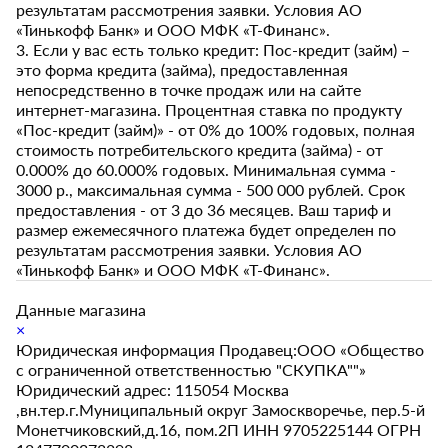
результатам рассмотрения заявки. Условия АО
«Тинькофф Банк» и ООО МФК «Т-Финанс».
3. Если у вас есть только кредит: Пос-кредит (займ) –
это форма кредита (займа), предоставленная
непосредственно в точке продаж или на сайте
интернет-магазина. Процентная ставка по продукту
«Пос-кредит (займ)» - от 0% до 100% годовых, полная
стоимость потребительского кредита (займа) - от
0.000% до 60.000% годовых. Минимальная сумма -
3000 р., максимальная сумма - 500 000 рублей. Срок
предоставления - от 3 до 36 месяцев. Ваш тариф и
размер ежемесячного платежа будет определен по
результатам рассмотрения заявки. Условия АО
«Тинькофф Банк» и ООО МФК «Т-Финанс».
Данные магазина
×
Юридическая информация Продавец:ООО «Общество
с ограниченной ответственностью "СКУПКА""»
Юридический адрес: 115054 Москва
,вн.тер.г.Муниципальный округ Замоскворечье, пер.5-й
Монетчиковский,д.16, пом.2П ИНН 9705225144 ОГРН