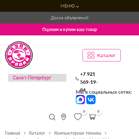
МЕНЮ
Доска объявлений
Оценим и купим ваш товар
Каталог
+7 921
569-19-
84
Мы в социальных сетях:
0
0
Главная
Каталог
Компьютерная техника