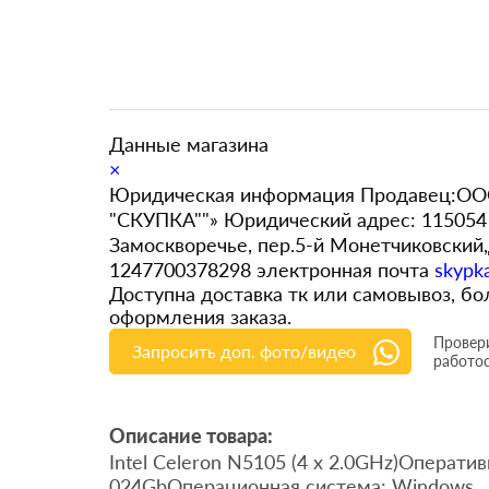
Данные магазина
×
Юридическая информация Продавец:ООО
"СКУПКА""» Юридический адрес: 115054 
Замоскворечье, пер.5-й Монетчиковский
1247700378298 электронная почта
skypk
Доступна доставка тк или самовывоз, 
оформления заказа.
Провери
Запросить доп. фото/видео
работо
Описание товара:
Intel Celeron N5105 (4 х 2.0GHz)Операт
024GbОперационная система: Windows