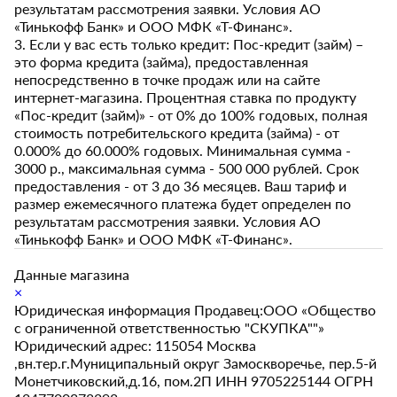
результатам рассмотрения заявки. Условия АО
«Тинькофф Банк» и ООО МФК «Т-Финанс».
3. Если у вас есть только кредит: Пос-кредит (займ) –
это форма кредита (займа), предоставленная
непосредственно в точке продаж или на сайте
интернет-магазина. Процентная ставка по продукту
«Пос-кредит (займ)» - от 0% до 100% годовых, полная
стоимость потребительского кредита (займа) - от
0.000% до 60.000% годовых. Минимальная сумма -
3000 р., максимальная сумма - 500 000 рублей. Срок
предоставления - от 3 до 36 месяцев. Ваш тариф и
размер ежемесячного платежа будет определен по
результатам рассмотрения заявки. Условия АО
«Тинькофф Банк» и ООО МФК «Т-Финанс».
Данные магазина
×
Юридическая информация Продавец:ООО «Общество
с ограниченной ответственностью "СКУПКА""»
Юридический адрес: 115054 Москва
,вн.тер.г.Муниципальный округ Замоскворечье, пер.5-й
Монетчиковский,д.16, пом.2П ИНН 9705225144 ОГРН