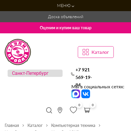
МЕНЮ
Доска объявлений
Оценим и купим ваш товар
Каталог
+7 921
569-19-
84
Мы в социальных сетях:
0
0
Главная
Каталог
Компьютерная техника