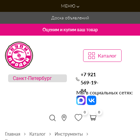
МЕНЮ
Доска объявлений
Оценим и купим ваш товар
Каталог
+7 921
569-19-
84
Мы в социальных сетях:
0
0
Главная
Каталог
Инструменты